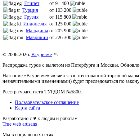
Египет
от 91 400
Турция
от 103 200
Грузия
от 115 800
Индонезия
от 125 000
Мальдивы
от 205 900
Маврикий
от 226 300
© 2006-2026.
Втуризме
™.
Распродажа туров с вылетом из Петербурга и Москвы. Обновл
Название «Втуризме» является запатентованной торговой марк
незначительными изменениями) будет преследоваться по закон
Реестр турагентств ТУРДОМ №5800.
Пользовательское соглашение
Карта сайта
Разработано с ♥ к людям и роботам
True web artisans
Мы в социальных сетях: