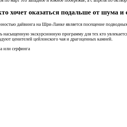
я по март это западное и южное побережье, а с апреля по октяб
о хочет оказаться подальше от шума и с
бенностью дайвинга на Шри-Ланке является посещение подводных 
 насыщенную экскурсионную программу для тех кто увлекается 
адуют ценителей цейлонского чая и драгоценных камней.