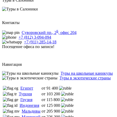
Туры в Салоники
Контакты
Б
Суворовский пр., 2
, офис 204
+7 (812) 3-094-094
+7 (911) 285-14-18
Посещение офиса по записи!
Навигация
Туры на школьные каникулы
Туры в экзотические страны
Египет
от 91 400
Турция
от 103 200
Грузия
от 115 800
Индонезия
от 125 000
Мальдивы
от 205 900
Маврикий
от 226 300